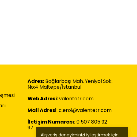
Adres:
Bağlarbaşı Mah. Yeniyol Sok.
No:4 Maltepe/İstanbul
leşmesi
Web Adresi:
valentetr.com
arı
Mail Adresi
:
c.erol@valentetr.com
İletişim Numarası:
0 507 805 92
97
Alışveriş deneyiminizi iyileştirmek için