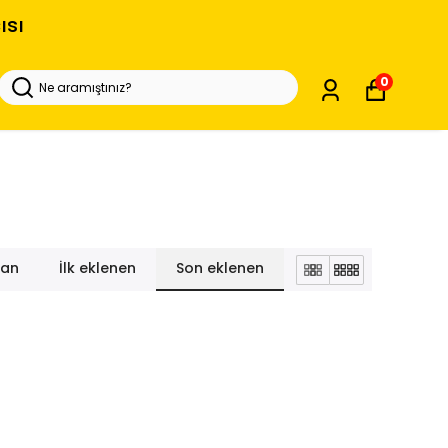
ısı
0
lan
İlk eklenen
Son eklenen